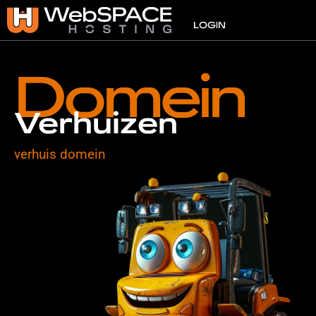
VPS
LOGIN
Domein
Verhuizen
verhuis domein