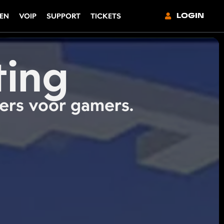
LOGIN
EN
VOIP
SUPPORT
TICKETS
ting
ers voor gamers.