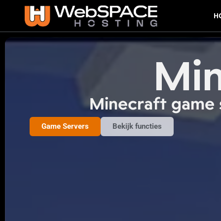
H
Min
Minecraft game 
Game Servers
Bekijk functies